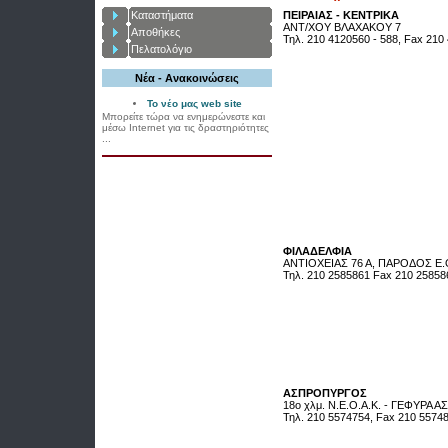
Καταστήματα
ΠΕΙΡΑΙΑΣ - ΚΕΝΤΡΙΚΑ
ΑΝΤ/ΧΟΥ ΒΛΑΧΑΚΟΥ 7
Αποθήκες
Τηλ. 210 4120560 - 588, Fax 210
Πελατολόγιο
Νέα - Ανακοινώσεις
Το νέο μας web site
Μπορείτε τώρα να ενημερώνεστε και
μέσω Internet για τις δραστηριότητες
...
ΦΙΛΑΔΕΛΦΙΑ
ΑΝΤΙΟΧΕΙΑΣ 76 Α, ΠΑΡΟΔΟΣ Ε.
Τηλ. 210 2585861 Fax 210 25858
ΑΣΠΡΟΠΥΡΓΟΣ
18ο χλμ. Ν.Ε.Ο.Α.Κ. - ΓΕΦΥΡΑ
Τηλ. 210 5574754, Fax 210 5574